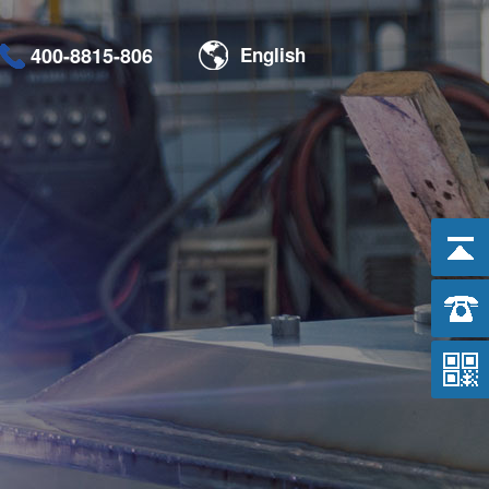
400-8815-806
English