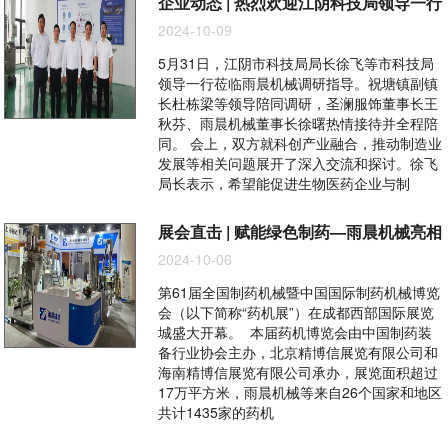
企业动态 | 热烈欢迎江阴科技局领导一行
2024-10-09
5月31日，江阴市科技局局长徐飞等市科技局
领导一行莅临雨晨机械调研指导。祝塘镇副镇
长杜栋梁等领导陪同调研，圣澜服饰董事长王
秋芬、雨晨机械董事长徐曙热情接待并全程陪
同。 会上，双方就科创产业融合，推动制造业
发展等相关问题展开了深入交流和探讨。徐飞
局长表示，希望能促进生物医药企业与制
展会直击 | 赋能绿色制药—雨晨机械亮相
2024-10-06
第61届全国制药机械暨中国国际制药机械博览
会（以下简称“药机展”）在成都西部国际展览
城盛大开幕。 本届药机博览会由中国制药装
备行业协会主办，北京精博信展览有限公司和
海南精博信展览有限公司承办，展览面积超过
17万平方米，雨晨机械等来自26个国家和地区
共计1435家的药机