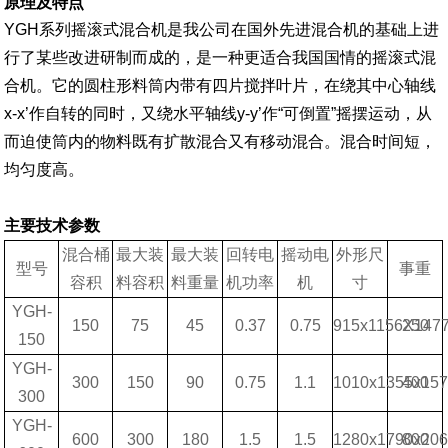
原理及特点
YGH系列摇滚式混合机是我公司在国外先进混合机的基础上进
行了某些改进研制而成的，是一种更适合我国国情的摇滚式混
合机
。它的圆柱形料筒内带有四片搅拌叶片，在绕其中心轴线
x-x’作自转的同时，又绕水平轴线y-y’作“可倒置”摇摆运动，从
而迫使筒内的物料既有扩散混合又有移动混合。混合时间短，
均匀度高。
主要技术参数
混合桶
最大装
最大装
回转电
摇动电
外形尺
型号
事重
容积
料容积
料重量
机功率
机
寸
YGH-
150
75
45
0.37
0.75
915x1156X147
250
150
YGH-
300
150
90
0.75
1.1
1010x1355x15
400
300
YGH-
600
300
180
1.5
1.5
1280x1790x20
800